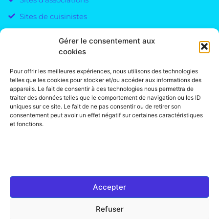
Sites de cuisinistes
Gérer le consentement aux
cookies
Site one-page
Site vitrine
Pour offrir les meilleures expériences, nous utilisons des technologies
telles que les cookies pour stocker et/ou accéder aux informations des
Site e-commerce
appareils. Le fait de consentir à ces technologies nous permettra de
traiter des données telles que le comportement de navigation ou les ID
Sites pour artisans
uniques sur ce site. Le fait de ne pas consentir ou de retirer son
consentement peut avoir un effet négatif sur certaines caractéristiques
Sites d'ostéopathes
et fonctions.
Sites d'entreprises du bâtiment
Accepter
Mentions Légales &
Politiques
De Confidentialités
Refuser